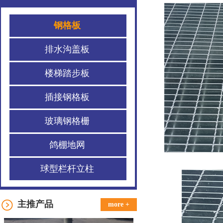
钢格板
排水沟盖板
楼梯踏步板
插接钢格板
玻璃钢格栅
鸽棚地网
球型栏杆立柱
主推产品
more +